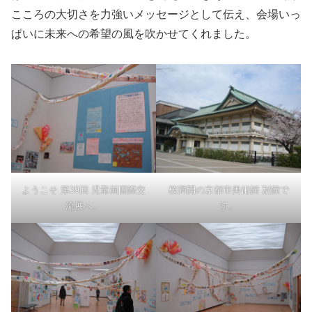
こころの大切さを力強いメッセージとして伝え、会場いっ
ぱいに未来への希望の風を吹かせてくれました。
ようこそ 第39回 児童画国際交
桜満開の京都市美術館 別館で
流展へ。
す。