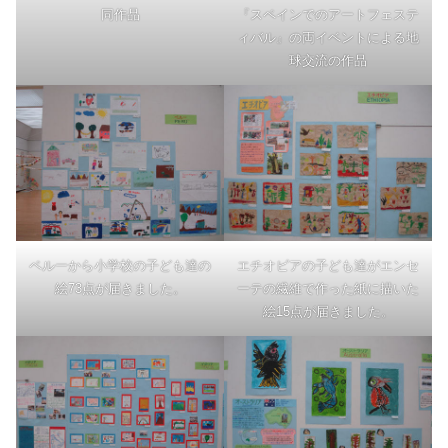
同作品
『スペインでのアートフェステ
ィバル』の両イベントによる地
球交流の作品
ペルーから小学校の子ども達の
エチオピアの子ども達がエンセ
絵73点が届きました。
ーテの繊維で作った紙に描いた
絵15点が届きました。