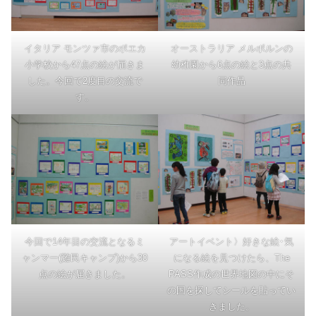
イタリア モンツァ市のポエカ
オーストラリア メルボルンの
小学校から47点の絵が届きま
幼稚園から6点の絵と3点の共
した。今回で2度目の交流で
同作品
す。
今回で14年目の交流となるミ
アートイベント〉好きな絵･気
ャンマー(難民キャンプ)から30
になる絵を見つけたら、The
点の絵が届きました。
PASS作成の世界地図の中にそ
の国を探してシールを貼ってい
きました。