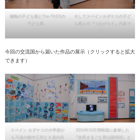
福島の子ども達とThe PASSの
そしてスペインカダケスの子ど
子ども達、
も達との『つながろう』作品で
す。
今回の交流国から届いた作品の展示（クリックすると拡大
できます）
スペイン カダケスの小学校か
2015年10月同時期に参加した
ら75点の絵や工作と５点の共
『余呉まるごと里山芸術村』と